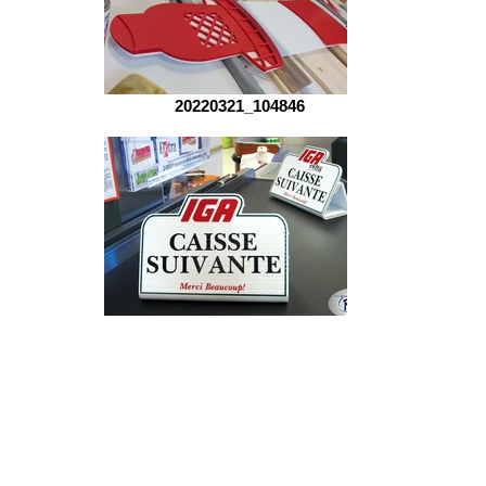
20220321_104846
Affiche Caisse Suivante IGA