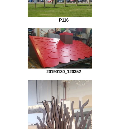
P116
20190130_120352